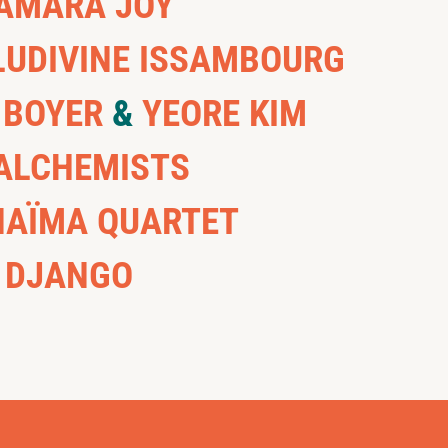
AMARA JOY
UDIVINE ISSAMBOURG
 BOYER
&
YEORE KIM
ALCHEMISTS
AÏMA QUARTET
T DJANGO