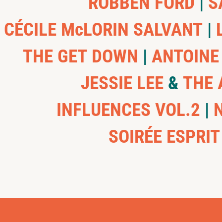
ROBBEN FORD
|
S
CÉCILE McLORIN SALVANT
|
L
THE GET DOWN
|
ANTOINE
JESSIE LEE
&
THE 
INFLUENCES VOL.2
|
N
SOIRÉE ESPRI